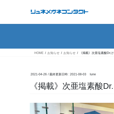
コ
ナ
ン
ビ
テ
ゲ
ン
ー
ツ
シ
へ
ョ
ス
ン
キ
に
ッ
移
HOME
お知らせ
お知らせ
《掲載》次亜塩素酸Dr.
プ
動
2021-04-26
/ 最終更新日時 :
2021-08-03
lune
《掲載》次亜塩素酸Dr