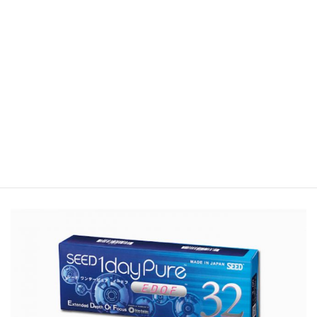
2ウィークピュアマルチステージ
片眼1パック6枚入
医療機器承認番号：22500BZX00276000
通常販売価格:
3,650円（税込）
3,350
会員価格:
円（税込）
3,250
クーポン価格:
円（税込）